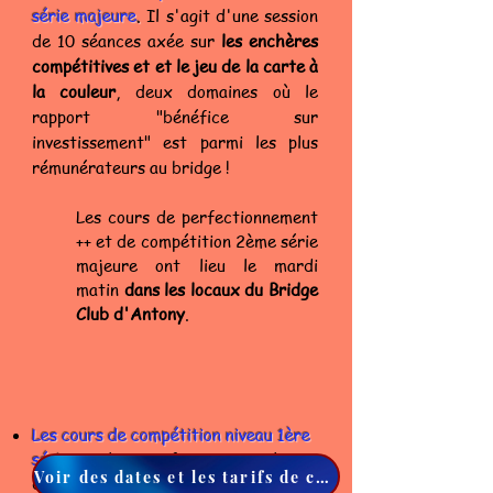
série majeure
.
Il s'agit d'une session
de 10 séances axée sur
les enchères
compétitives et et le jeu de la carte à
la couleur
, deux domaines où le
rapport "bénéfice sur
investissement" est parmi les plus
rémunérateurs au bridge !
Les cours
de perfectionnement
++ et de compétition 2ème série
majeure ont lieu le mardi
matin
dans les locaux du Bridge
Club d'Antony
.
Les cours de compétition
niveau 1ère
série
, ont lieu une fois par mois (10
Voir des dates et les tarifs de ces deux sessions 2025/2026
dans l'année) le jeudi matin à