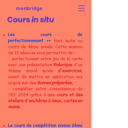
monbridge
Cours
in situ
Les cours de
perfectionnement
++
font suite au
cours de 4ème année. Cette session
de 19 séances vous permettra de :
- perfectionner votre jeu de la carte
avec une présentation
théorique
d'un
thème donné
suivie
d'exercices
,
avant de mettre en application vos
acquis sur des
donnes préparées,
- compléter votre connaissance du
SEF 2024 grâce à des
cours et des
a
teliers d'enchères à deux, cartes en
mains.
Le
cours de compétition niveau 2ème